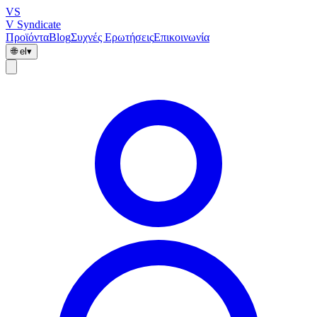
VS
V Syndicate
Προϊόντα
Blog
Συχνές Ερωτήσεις
Επικοινωνία
🌐
el
▾