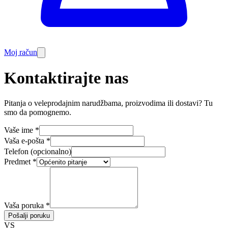
Moj račun
Kontaktirajte nas
Pitanja o veleprodajnim narudžbama, proizvodima ili dostavi? Tu
smo da pomognemo.
Vaše ime
*
Vaša e-pošta
*
Telefon (opcionalno)
Predmet
*
Vaša poruka
*
Pošalji poruku
VS