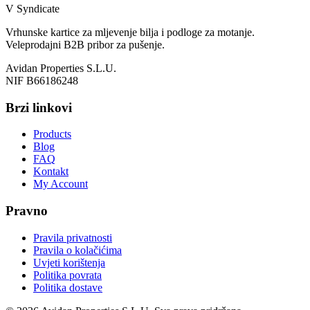
V Syndicate
Vrhunske kartice za mljevenje bilja i podloge za motanje.
Veleprodajni B2B pribor za pušenje.
Avidan Properties S.L.U.
NIF B66186248
Brzi linkovi
Products
Blog
FAQ
Kontakt
My Account
Pravno
Pravila privatnosti
Pravila o kolačićima
Uvjeti korištenja
Politika povrata
Politika dostave