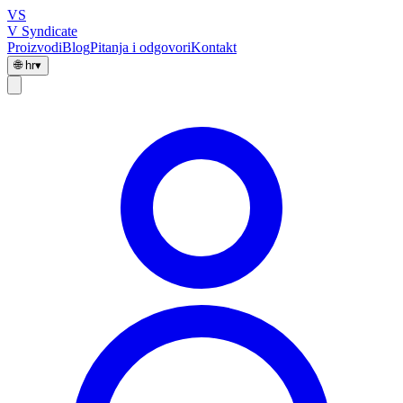
VS
V Syndicate
Proizvodi
Blog
Pitanja i odgovori
Kontakt
🌐
hr
▾