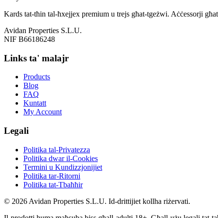
Kards tat-tħin tal-ħxejjex premium u trejs għat-tgeżwi. Aċċessorji għat
Avidan Properties S.L.U.
NIF B66186248
Links ta' malajr
Products
Blog
FAQ
Kuntatt
My Account
Legali
Politika tal-Privatezza
Politika dwar il-Cookies
Termini u Kundizzjonijiet
Politika tar-Ritorni
Politika tat-Tbaħħir
© 2026 Avidan Properties S.L.U. Id-drittijiet kollha riżervati.
Il-prodotti huma maħsuba biss għall-adulti 18+. Għall-użu legali tat-ta