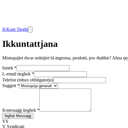
Il-Kont Tiegħi
Ikkuntattjana
Mistoqsijiet dwar ordnijiet bl-ingrossa, prodotti, jew tbaħħir? Aħna 
Ismek
*
L-email tiegħek
*
Telefon (mhux obbligatorju)
Suġġett
*
Il-messaġġ tiegħek
*
Ibgħat Messaġġ
VS
V Syndicate