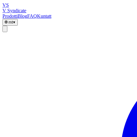
VS
V Syndicate
Prodotti
Blog
FAQ
Kuntatt
🌐
mt
▾