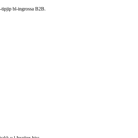
-tipjip bl-ingrossa B2B.
bakk u l-ħxejjex biss.