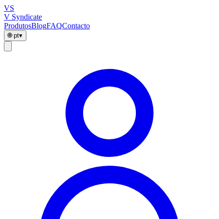
VS
V Syndicate
Produtos
Blog
FAQ
Contacto
🌐
pt
▾