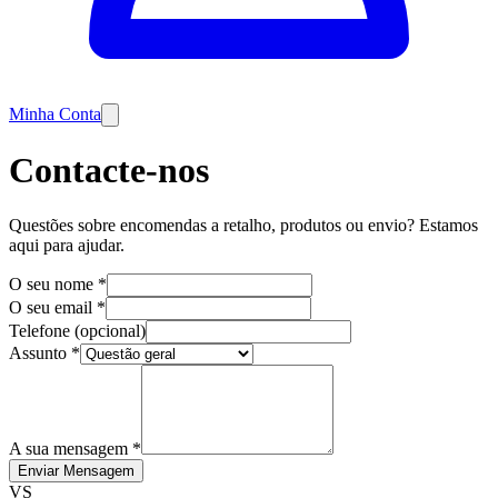
Minha Conta
Contacte-nos
Questões sobre encomendas a retalho, produtos ou envio? Estamos
aqui para ajudar.
O seu nome
*
O seu email
*
Telefone (opcional)
Assunto
*
A sua mensagem
*
Enviar Mensagem
VS