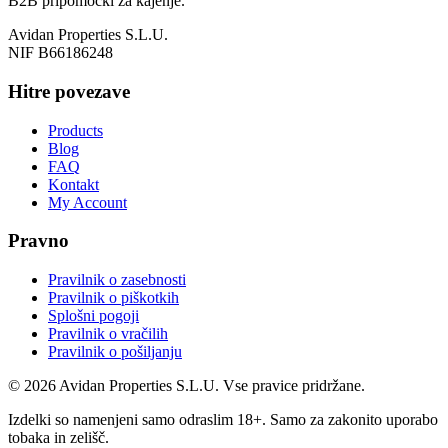
B2B pripomočki za kajenje.
Avidan Properties S.L.U.
NIF B66186248
Hitre povezave
Products
Blog
FAQ
Kontakt
My Account
Pravno
Pravilnik o zasebnosti
Pravilnik o piškotkih
Splošni pogoji
Pravilnik o vračilih
Pravilnik o pošiljanju
© 2026 Avidan Properties S.L.U. Vse pravice pridržane.
Izdelki so namenjeni samo odraslim 18+. Samo za zakonito uporabo
tobaka in zelišč.