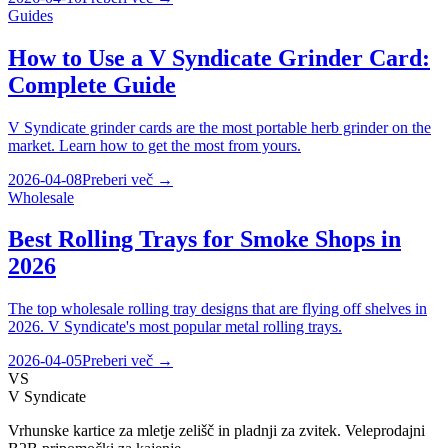
Guides
How to Use a V Syndicate Grinder Card:
Complete Guide
V Syndicate grinder cards are the most portable herb grinder on the
market. Learn how to get the most from yours.
2026-04-08
Preberi več
→
Wholesale
Best Rolling Trays for Smoke Shops in
2026
The top wholesale rolling tray designs that are flying off shelves in
2026. V Syndicate's most popular metal rolling trays.
2026-04-05
Preberi več
→
VS
V Syndicate
Vrhunske kartice za mletje zelišč in pladnji za zvitek. Veleprodajni