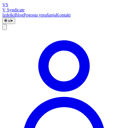
VS
V Syndicate
Izdelki
Blog
Pogosta vprašanja
Kontakt
🌐
sl
▾