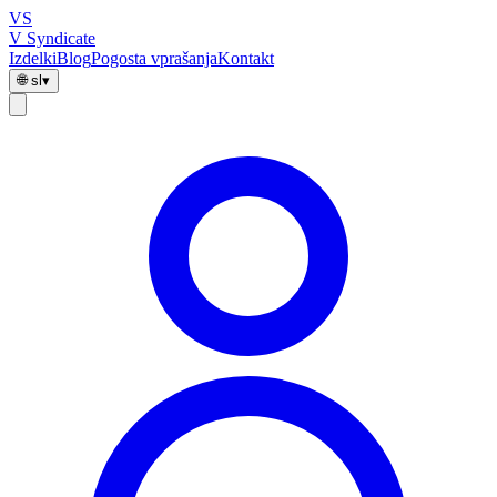
VS
V Syndicate
Izdelki
Blog
Pogosta vprašanja
Kontakt
🌐
sl
▾