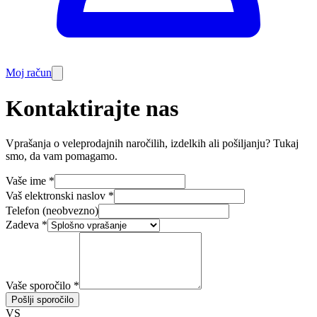
Moj račun
Kontaktirajte nas
Vprašanja o veleprodajnih naročilih, izdelkih ali pošiljanju? Tukaj
smo, da vam pomagamo.
Vaše ime
*
Vaš elektronski naslov
*
Telefon (neobvezno)
Zadeva
*
Vaše sporočilo
*
Pošlji sporočilo
VS