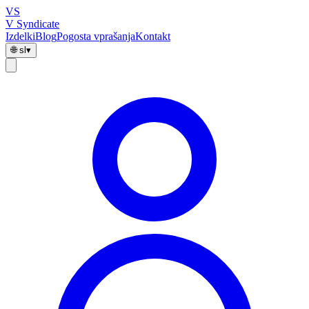
VS
V Syndicate
Izdelki
Blog
Pogosta vprašanja
Kontakt
🌐
sl
▾