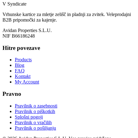
V Syndicate
Vrhunske kartice za mletje zelišč in pladnji za zvitek. Veleprodajni
B2B pripomočki za kajenje.
Avidan Properties S.L.U.
NIF B66186248
Hitre povezave
Products
Blog
FAQ
Kontakt
My Account
Pravno
Pravilnik o zasebnosti
Pravilnik o piškotkih
Splošni pogoji
Pravilnik o vračilih
Pravilnik o pošiljanju